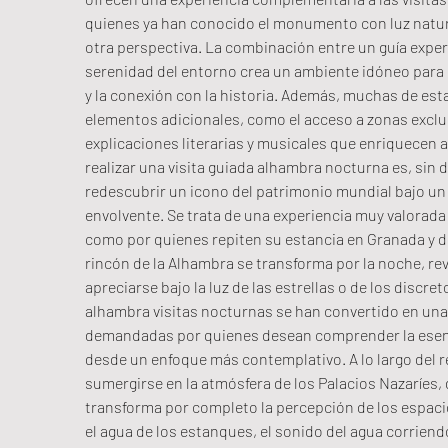
quienes ya han conocido el monumento con luz natur
otra perspectiva. La combinación entre un guía expert
serenidad del entorno crea un ambiente idóneo para la
y la conexión con la historia. Además, muchas de est
elementos adicionales, como el acceso a zonas exclus
explicaciones literarias y musicales que enriquecen aú
realizar una visita guiada alhambra nocturna es, sin
redescubrir un icono del patrimonio mundial bajo un 
envolvente. Se trata de una experiencia muy valorada 
como por quienes repiten su estancia en Granada y de
rincón de la Alhambra se transforma por la noche, r
apreciarse bajo la luz de las estrellas o de los discre
alhambra visitas nocturnas se han convertido en una 
demandadas por quienes desean comprender la esen
desde un enfoque más contemplativo. A lo largo del r
sumergirse en la atmósfera de los Palacios Nazaríes,
transforma por completo la percepción de los espacios.
el agua de los estanques, el sonido del agua corriend