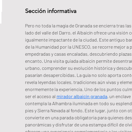
Sección informativa
Pero no toda la magia de Granada se encierra tras las 
lado del valle del Darro, el Albaicín ofrece una visió
igualmente impactante de la ciudad. Este antiguo bar
de la Humanidad por la UNESCO, se recorre mejor a pi
empedradas y casas encaladas, descubriendo plazas 
encanto. Una visita guiada albaicin permite desentrañ
urbano, comprender su evolución histórica y descubr
pasarían desapercibidas. La guía no solo aporta cont
revela leyendas locales, tradiciones aún vivas y elem
enormemente la experiencia. Uno de los puntos culmi
ser el acceso al 
mirador albaicin granada
, un enclave
contempla la Alhambra iluminada en todo su esplendo
pies y Sierra Nevada al fondo. Este lugar, junto con o
convierte en una parada obligatoria para quienes des
panorámicas y disfrutar de una estampa difícil de ol
ofrecen una experiencia complementaria a las visitas