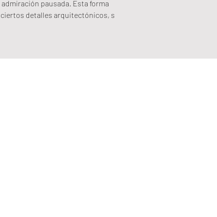
a admiración pausada. Esta forma 
 ciertos detalles arquitectónicos, s