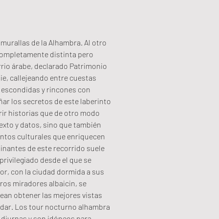
murallas de la Alhambra. Al otro 
n completamente distinta pero 
rio árabe, declarado Patrimonio 
e, callejeando entre cuestas 
escondidas y rincones con 
ar los secretos de este laberinto 
ir historias que de otro modo 
exto y datos, sino que también 
entos culturales que enriquecen 
nantes de este recorrido suele 
 privilegiado desde el que se 
r, con la ciudad dormida a sus 
tros miradores albaicin, se 
ean obtener las mejores vistas 
vidar. Los tour nocturno alhambra 
 diurnas y son idóneos para 