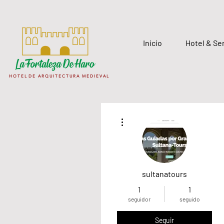
Inicio
Hotel & Se
H O T E L D E A R Q U I T E C T U R A M E D I E V A L
Más acciones
sultanatours
1
1
seguidor
seguido
Seguir