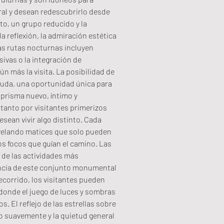
al y desean redescubrirlo desde 
o, un grupo reducido y la 
 reflexión, la admiración estética 
as rutas nocturnas incluyen 
ivas o la integración de 
n más la visita. La posibilidad de 
 duda, una oportunidad única para 
prisma nuevo, íntimo y 
tanto por visitantes primerizos 
sean vivir algo distinto. Cada 
evelando matices que solo pueden 
tos focos que guían el camino. Las 
de las actividades más 
cia de este conjunto monumental 
ecorrido, los visitantes pueden 
 donde el juego de luces y sombras 
 El reflejo de las estrellas sobre 
o suavemente y la quietud general 